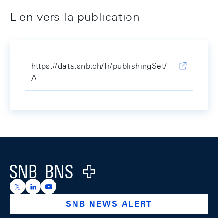
Lien vers la publication
https://data.snb.ch/fr/publishingSet/
A
Footer
Logo
https://x.com/snb_bns
https://ch.linkedin.com/company/swiss-national-ba
https://www.youtube.com/@swissnationalbank
SNB NEWS ALERT