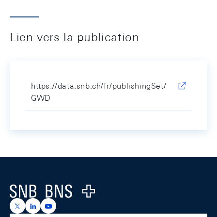
Lien vers la publication
https://data.snb.ch/fr/publishingSet/
GWD
Footer
Logo
https://x.com/snb_bns
https://ch.linkedin.com/company/swiss-national-ba
https://www.youtube.com/@swissnationalbank