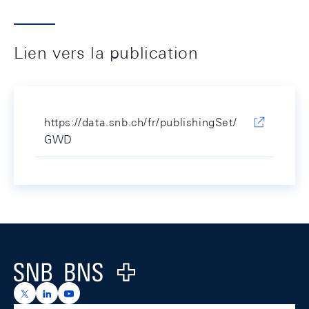
Lien vers la publication
https://data.snb.ch/fr/publishingSet/
GWD
Footer
Logo
https://x.com/snb_bns
https://ch.linkedin.com/company/swiss-national-ba
https://www.youtube.com/@swissnationalbank