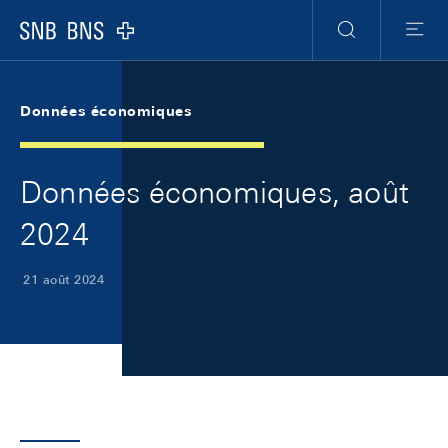
Skip Links Navigation
Header
Meta Navigation
Logo
Recherche
Menu
Données économiques
Données économiques, août
2024
21 août 2024