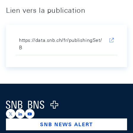
Lien vers la publication
https://data.snb.ch/fr/publishingSet/
B
Footer
Logo
https://x.com/snb_bns
https://ch.linkedin.com/company/swiss-national-ba
https://www.youtube.com/@swissnationalbank
SNB NEWS ALERT