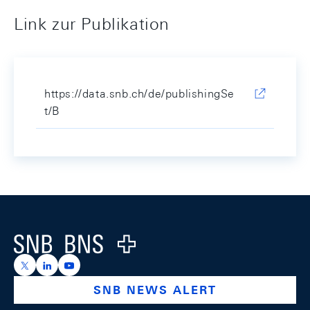
Link zur Publikation
https://data.snb.ch/de/publishingSe
t/B
Footer
Logo
https://x.com/snb_bns
https://ch.linkedin.com/company/swiss-national-ba
https://www.youtube.com/@swissnationalbank
SNB NEWS ALERT