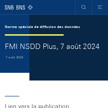
Skip Links Navigation
Header
Meta Navigation
Logo
Recherche
Menu
Norme spéciale de diffusion des données
FMI NSDD Plus, 7 août 2024
7 août 2024
Lien vers la publication