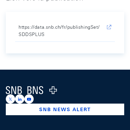
https://data.snb.ch/fr/publishingSet/
SDDSPLUS
Footer
Logo
https://x.com/snb_bns
https://ch.linkedin.com/company/swiss-national-ba
https://www.youtube.com/@swissnationalbank
SNB NEWS ALERT