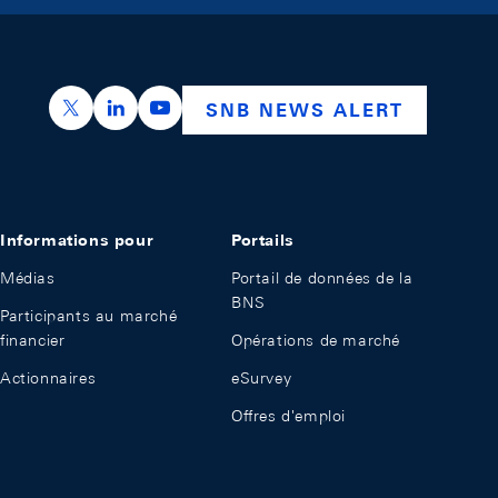
https://x.com/snb_bns
https://ch.linkedin.com/company/swiss-nation
https://www.youtube.com/@swissnation
SNB NEWS ALERT
Informations pour
Portails
Médias
Portail de données de la
BNS
Participants au marché
financier
Opérations de marché
Actionnaires
eSurvey
Offres d'emploi