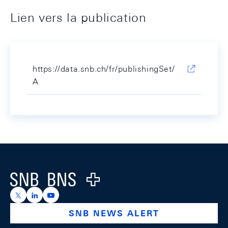
Lien vers la publication
https://data.snb.ch/fr/publishingSet/
A
Footer
Logo
https://x.com/snb_bns
https://ch.linkedin.com/company/swiss-national-ba
https://www.youtube.com/@swissnationalbank
SNB NEWS ALERT