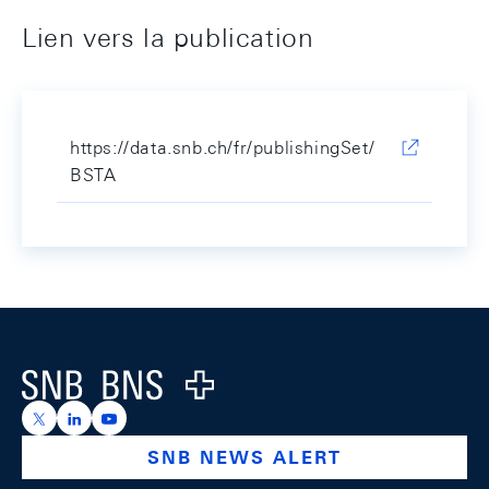
Lien vers la publication
https://data.snb.ch/fr/publishingSet/
BSTA
Footer
Logo
https://x.com/snb_bns
https://ch.linkedin.com/company/swiss-national-ba
https://www.youtube.com/@swissnationalbank
SNB NEWS ALERT