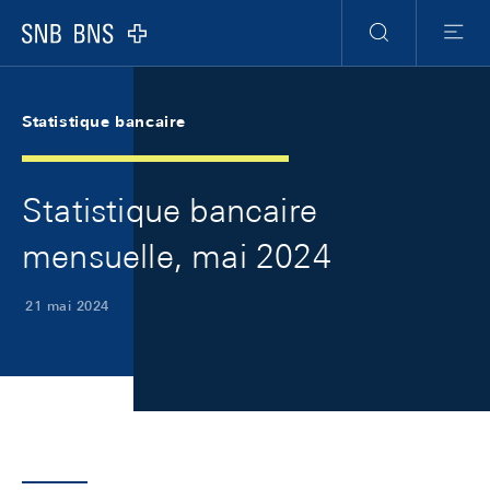
Skip Links Navigation
Header
Meta Navigation
Logo
Recherche
Menu
Statistique bancaire
Statistique bancaire
mensuelle, mai 2024
21 mai 2024