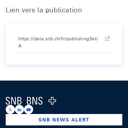
Lien vers la publication
https://data.snb.ch/fr/publishingSet/
A
Footer
Logo
https://x.com/snb_bns
https://ch.linkedin.com/company/swiss-national-ba
https://www.youtube.com/@swissnationalbank
SNB NEWS ALERT