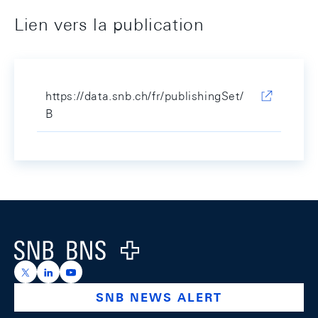
Lien vers la publication
https://data.snb.ch/fr/publishingSet/
B
Footer
Logo
https://x.com/snb_bns
https://ch.linkedin.com/company/swiss-national-ba
https://www.youtube.com/@swissnationalbank
SNB NEWS ALERT