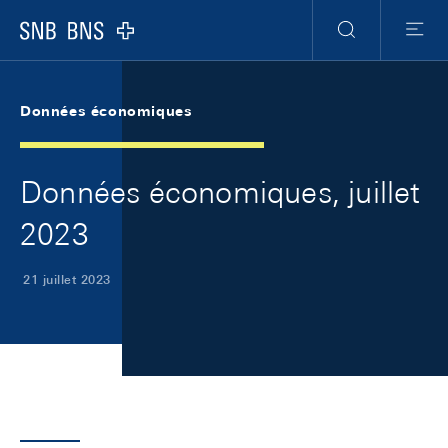
Skip Links Navigation
Header
Meta Navigation
Logo
Recherche
Menu
Données économiques
Données économiques, juillet
2023
21 juillet 2023