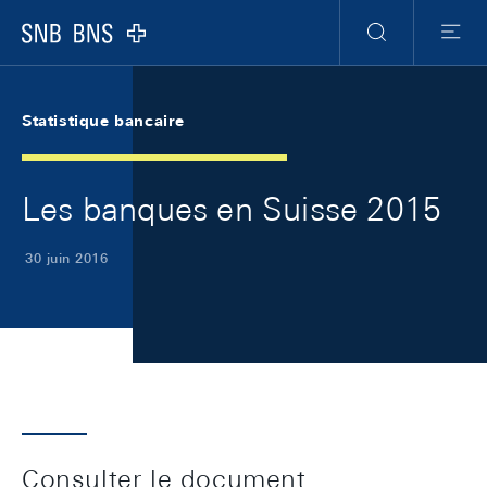
Skip Links Navigation
Header
Meta Navigation
Logo
Recherche
Menu
Statistique bancaire
Les banques en Suisse 2015
30 juin 2016
Consulter le document