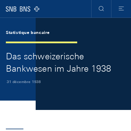
Skip Links Navigation
Header
Meta Navigation
Logo
Recherche
Menu
Statistique bancaire
Das schweizerische
Bankwesen im Jahre 1938
31 décembre 1938