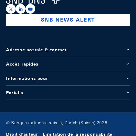
https://x.com/snb_bns
https://ch.linkedin.com/company/swiss-national-ba
https://www.youtube.com/@swissnationalbank
SNB NEWS ALERT
Adresse postale & contact
Accès rapides
Informations pour
Portails
© Banque nationale suisse, Zurich (Suisse) 2026
Droit d'auteur
Limitation de la responsabilité