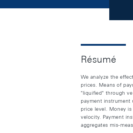
Résumé
We analyze the eﬀect
prices. Means of pay
"liquiﬁed" through ve
payment instrument us
price level. Money is 
velocity. Payment ins
aggregates mis-measu