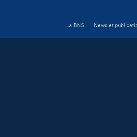
Main Navigation
La BNS
News et publicati