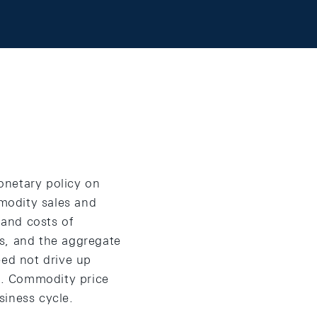
onetary policy on
modity sales and
 and costs of
ces, and the aggregate
need not drive up
es. Commodity price
siness cycle.