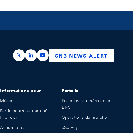
https://x.com/snb_bns
https://ch.linkedin.com/company/swiss-nation
https://www.youtube.com/@swissnation
SNB NEWS ALERT
Informations pour
Portails
Médias
Portail de données de la
BNS
Participants au marché
financier
Opérations de marché
Actionnaires
eSurvey