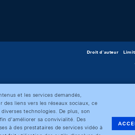
Droit d'auteur
Limit
ontenus et les services demandés,
r des liens vers les réseaux sociaux, ce
et diverses technologies. De plus, son
in d'améliorer sa convivialité. Des
ACCE
s à des prestataires de services vidéo à