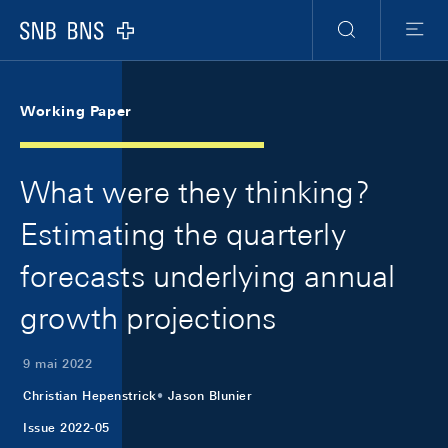
Skip Links Navigation
Header
Meta Navigation
Logo
Recherche
Menu
Working Paper
What were they thinking?
Estimating the quarterly
forecasts underlying annual
growth projections
9 mai 2022
Christian Hepenstrick
Jason Blunier
Issue 2022-05