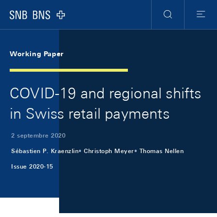
Skip Links Navigation
Header
Meta Navigation
Logo
Recherche
Menu
Working Paper
COVID-19 and regional shifts
in Swiss retail payments
2 septembre 2020
Sébastien P. Kraenzlin
Christoph Meyer
Thomas Nellen
Issue 2020-15