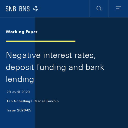
Skip Links Navigation
Header
Meta Navigation
Logo
Recherche
Menu
Working Paper
Negative interest rates,
deposit funding and bank
lending
29 avril 2020
Tan Schelling
Pascal Towbin
Issue 2020-05