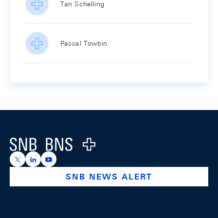
Tan Schelling
Pascal Towbin
Footer
Logo
https://x.com/snb_bns
https://ch.linkedin.com/company/swiss-national-ba
https://www.youtube.com/@swissnationalbank
SNB NEWS ALERT