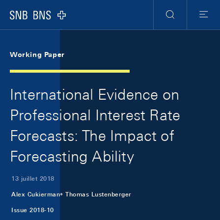
Skip Links Navigation
Header
Meta Navigation
Logo
Recherche
Menu
Working Paper
International Evidence on
Professional Interest Rate
Forecasts: The Impact of
Forecasting Ability
13 juillet 2018
Alex Cukierman
Thomas Lustenberger
Issue 2018-10