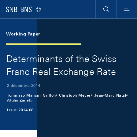
Skip Links Navigation
Header
Meta Navigation
Logo
Recherche
Menu
Working Paper
Determinants of the Swiss
Franc Real Exchange Rate
2 décembre 2014
Tommaso Mancini Griffoli
Christoph Meyer
Jean-Marc Natal
Attilio Zanetti
Issue 2014-08