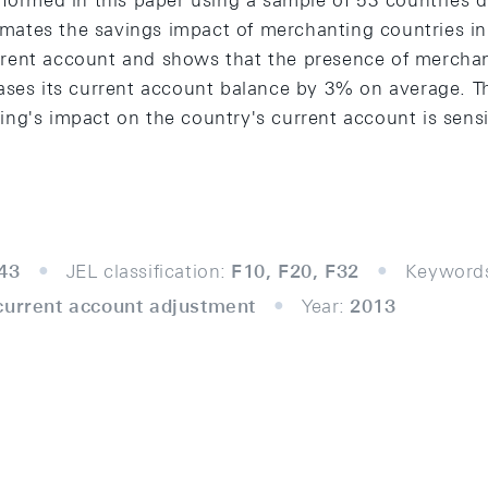
rformed in this paper using a sample of 53 countries 
timates the savings impact of merchanting countries i
ent account and shows that the presence of merchant
ases its current account balance by 3% on average. T
g's impact on the country's current account is sensit
43
JEL classification:
F10, F20, F32
Keyword
current account adjustment
Year:
2013