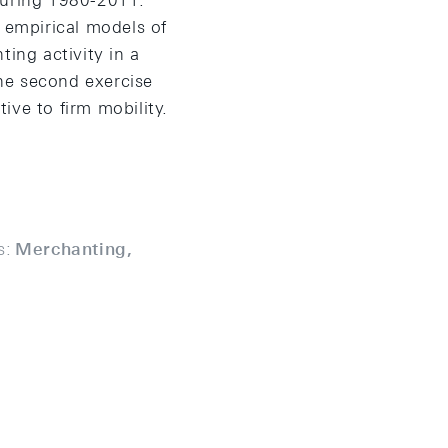
during 1980-2011.
n empirical models of
ing activity in a
he second exercise
ive to firm mobility.
s:
Merchanting,