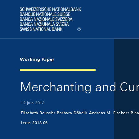
Skip Links Navigation
Header
Logo
Working Paper
Merchanting and Cur
12 juin 2013
Elisabeth Beusch
Barbara Döbeli
Andreas M. Fischer
Pina
Issue 2013-06