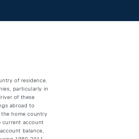
untry of residence.
es, particularly in
river of these
ings abroad to
in the home country
ge current account
 account balance,