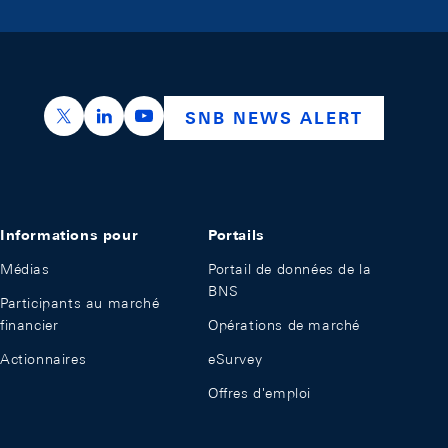
https://x.com/snb_bns
https://ch.linkedin.com/company/swiss-nation
https://www.youtube.com/@swissnation
SNB NEWS ALERT
Informations pour
Portails
Médias
Portail de données de la
BNS
Participants au marché
financier
Opérations de marché
Actionnaires
eSurvey
Offres d'emploi