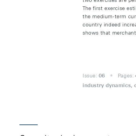
two exercises are pe
The first exercise es
the medium-term curr
country indeed incre
shows that merchantin
Issue:
06
Pages:
industry dynamics, 