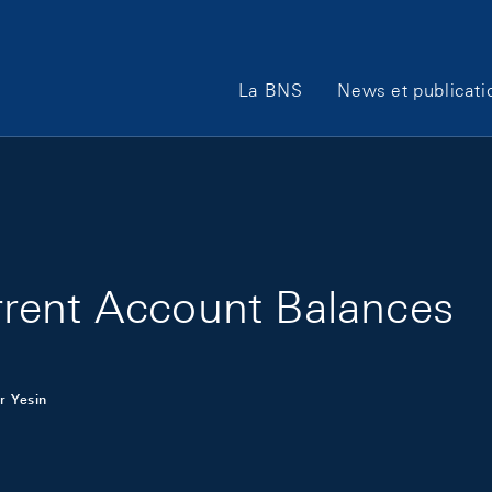
Main Navigation
La BNS
News et publicati
rent Account Balances
r Yesin