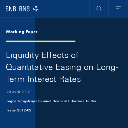
Skip Links Navigation
Header
Meta Navigation
Logo
Recherche
Menu
Working Paper
Liquidity Effects of
Quantitative Easing on Long-
Term Interest Rates
20 avril 2012
Signe Krogstrup
Samuel Reynard
Barbara Sutter
Issue 2012-02