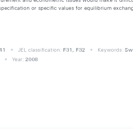
surement and econometric issues would make it difficu
ecification or specific values for equilibrium exchang
41
JEL classification:
F31, F32
Keywords:
Sw
Year:
2008