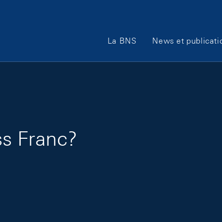
Main Navigation
La BNS
News et publicati
ss Franc?