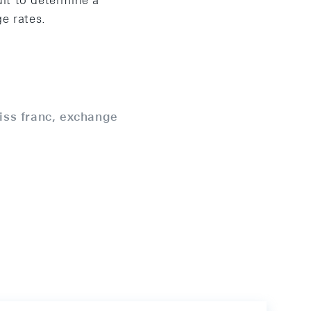
lt to determine a
e rates.
iss franc, exchange