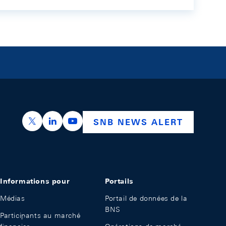
https://x.com/snb_bns
https://ch.linkedin.com/company/swiss-nation
https://www.youtube.com/@swissnation
SNB NEWS ALERT
Informations pour
Portails
Médias
Portail de données de la
BNS
Participants au marché