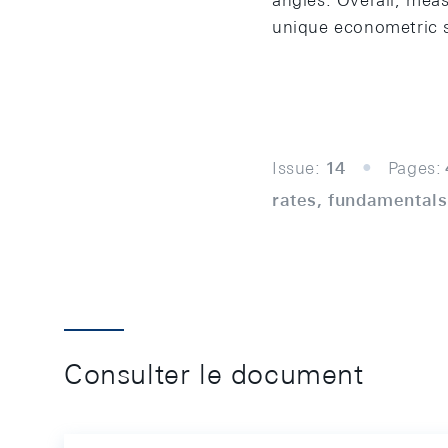
angles. Overall, mea
unique econometric sp
Issue:
14
Pages:
rates, fundamentals
Consulter le document