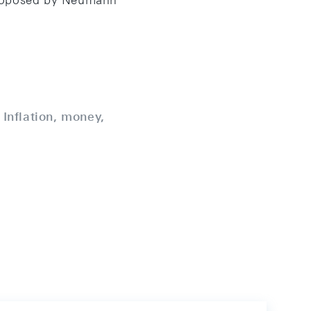
 proposed by Neumann
:
Inflation, money,