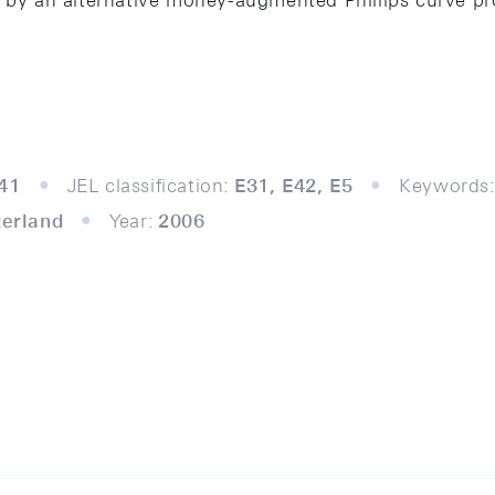
ed by an alternative money-augmented Phillips curve
41
JEL classification:
E31, E42, E5
Keywords
zerland
Year:
2006