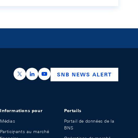
https://x.com/snb_bns
https://ch.linkedin.com/company/swiss-nation
https://www.youtube.com/@swissnation
SNB NEWS ALERT
Informations pour
Portails
Médias
Portail de données de la
BNS
Participants au marché