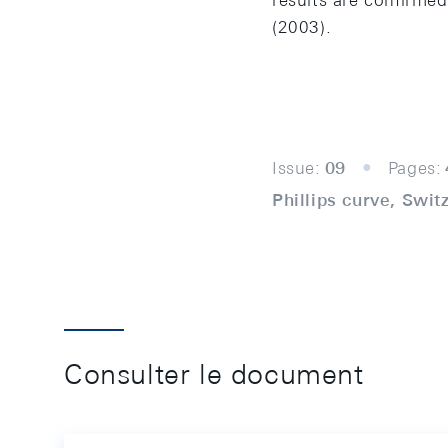
results are confirm
(2003).
Issue:
09
Pages:
Phillips curve, Swit
Consulter le document