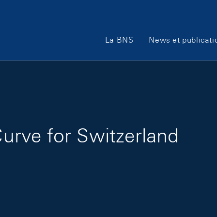
Main Navigation
La BNS
News et publicati
 Curve for Switzerland