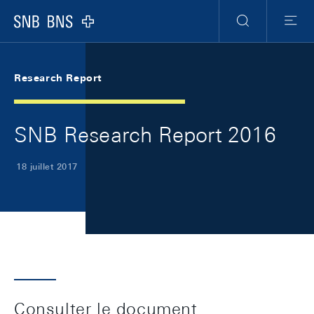
Skip Links Navigation
Header
Meta Navigation
Logo
Recherche
Menu
Research Report
SNB Research Report 2016
18 juillet 2017
Consulter le document