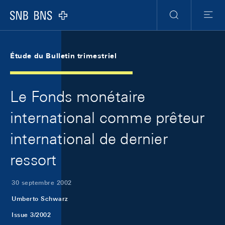
Skip Links Navigation
Header
Meta Navigation
Logo
Recherche
Menu
Étude du Bulletin trimestriel
Le Fonds monétaire
international comme prêteur
international de dernier
ressort
30 septembre 2002
Umberto Schwarz
Issue 3/2002