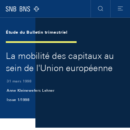
Skip Links Navigation
Header
Meta Navigation
Logo
Recherche
Menu
Étude du Bulletin trimestriel
La mobilité des capitaux au
sein de l'Union européenne
31 mars 1998
Anne Kleinewefers Lehner
Issue 1/1998