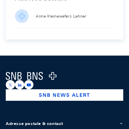
Anne Kleinewefers Lehner
Footer
Logo
https://x.com/snb_bns
https://ch.linkedin.com/company/swiss-national-ba
https://www.youtube.com/@swissnationalbank
SNB NEWS ALERT
Adresse postale & contact