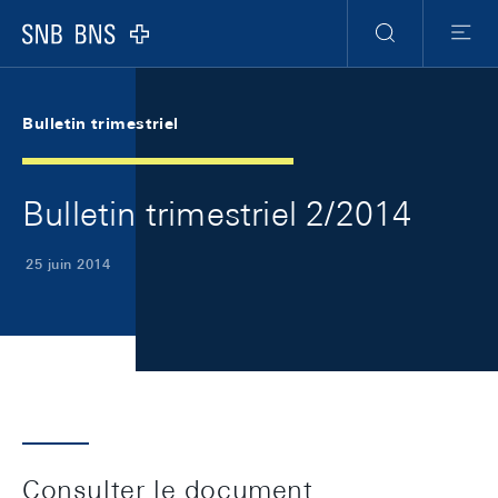
Skip Links Navigation
Header
Meta Navigation
Logo
Recherche
Menu
Bulletin trimestriel
Bulletin trimestriel 2/2014
25 juin 2014
Consulter le document