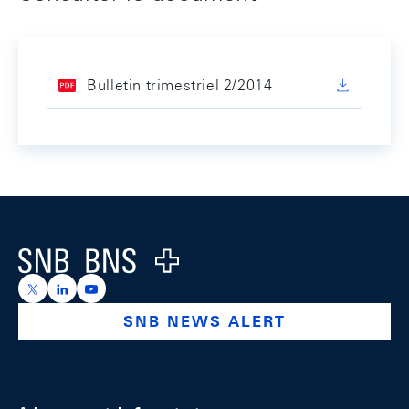
Bulletin trimestriel 2/2014
Footer
Logo
https://x.com/snb_bns
https://ch.linkedin.com/company/swiss-national-ba
https://www.youtube.com/@swissnationalbank
SNB NEWS ALERT