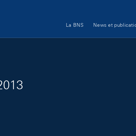
Main Navigation
La BNS
News et publicati
/2013