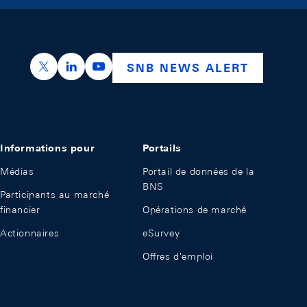
https://x.com/snb_bns
https://ch.linkedin.com/company/swiss-nation
https://www.youtube.com/@swissnation
SNB NEWS ALERT
Informations pour
Portails
Médias
Portail de données de la
BNS
Participants au marché
financier
Opérations de marché
Actionnaires
eSurvey
Offres d'emploi