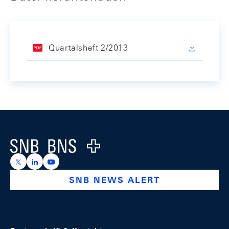
Quartalsheft 2/2013
Footer
Logo
https://x.com/snb_bns
https://ch.linkedin.com/company/swiss-national-ba
https://www.youtube.com/@swissnationalbank
SNB NEWS ALERT