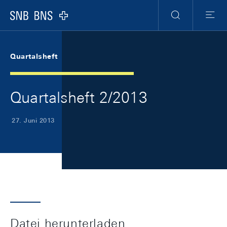
Skip Links Navigation
Header
Meta Navigation
Logo
Suche
Menu
Quartalsheft
Quartalsheft 2/2013
27. Juni 2013
Datei herunterladen