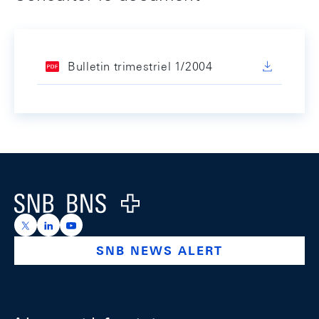
Bulletin trimestriel 1/2004
Footer
Logo
https://x.com/snb_bns
https://ch.linkedin.com/company/swiss-national-ba
https://www.youtube.com/@swissnationalbank
SNB NEWS ALERT