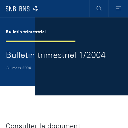
Skip Links Navigation
Header
Meta Navigation
Logo
Recherche
Menu
Bulletin trimestriel
Bulletin trimestriel 1/2004
31 mars 2004
Consulter le document