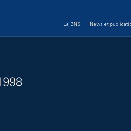
Main Navigation
La BNS
News et publicati
/1998