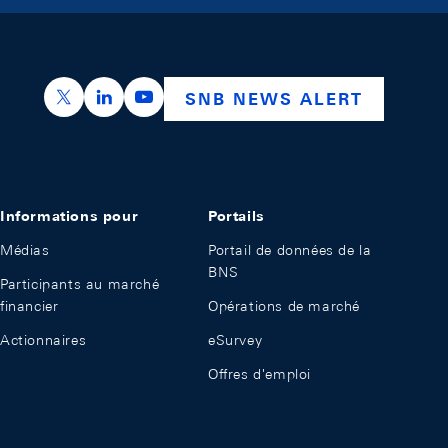
https://x.com/snb_bns
https://ch.linkedin.com/company/swiss-nation
https://www.youtube.com/@swissnation
SNB NEWS ALERT
Informations pour
Portails
Médias
Portail de données de la
BNS
Participants au marché
financier
Opérations de marché
Actionnaires
eSurvey
Offres d'emploi