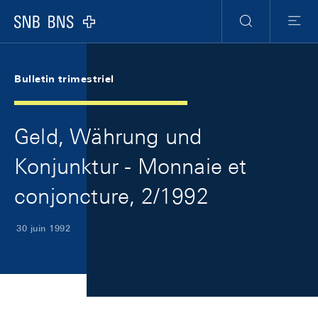
Skip Links Navigation
Header
Meta Navigation
Logo
Recherche
Menu
Bulletin trimestriel
Geld, Währung und
Konjunktur - Monnaie et
conjoncture, 2/1992
30 juin 1992