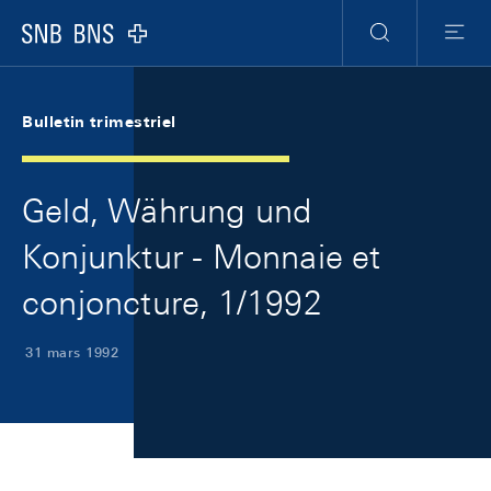
Skip Links Navigation
Header
Meta Navigation
Logo
Recherche
Menu
Bulletin trimestriel
Geld, Währung und
Konjunktur - Monnaie et
conjoncture, 1/1992
31 mars 1992