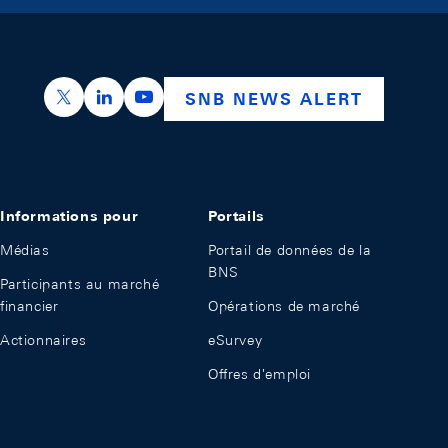
https://x.com/snb_bns
https://ch.linkedin.com/company/swiss-nation
https://www.youtube.com/@swissnation
SNB NEWS ALERT
Informations pour
Portails
Médias
Portail de données de la
BNS
Participants au marché
financier
Opérations de marché
Actionnaires
eSurvey
Offres d'emploi