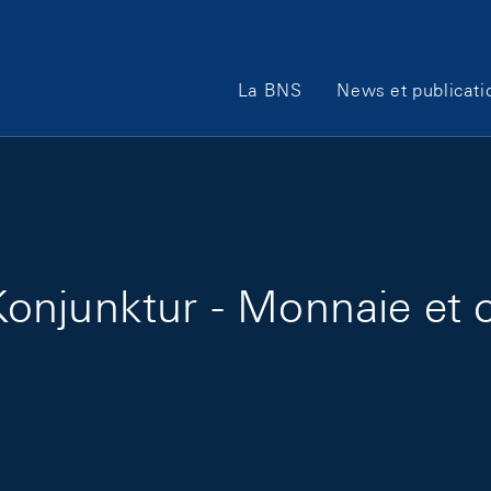
Main Navigation
La BNS
News et publicati
onjunktur - Monnaie et c