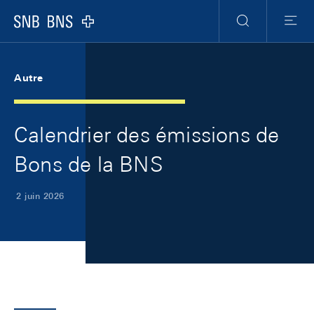
Skip Links Navigation
Header
Meta Navigation
Logo
Recherche
Menu
Autre
Calendrier des émissions de
Bons de la BNS
2 juin 2026