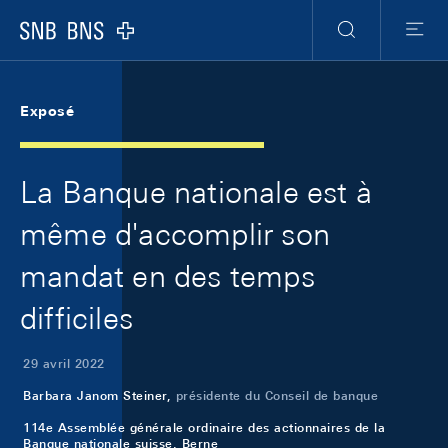
Skip Links Navigation
Header
Meta Navigation
Logo
Recherche
Menu
Exposé
La Banque nationale est à
même d'accomplir son
mandat en des temps
difficiles
29 avril 2022
Barbara Janom Steiner,
présidente du Conseil de banque
114e Assemblée générale ordinaire des actionnaires de la
Banque nationale suisse, Berne