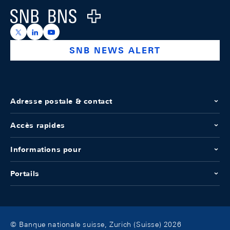
Logo
https://x.com/snb_bns
https://ch.linkedin.com/company/swiss-national-ba
https://www.youtube.com/@swissnationalbank
SNB NEWS ALERT
Adresse postale & contact
Accès rapides
Informations pour
Portails
© Banque nationale suisse, Zurich (Suisse) 2026