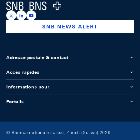
Logo
https://x.com/snb_bns
https://ch.linkedin.com/company/swiss-national-ba
https://www.youtube.com/@swissnationalbank
SNB NEWS ALERT
Adresse postale & contact
Accès rapides
Informations pour
Portails
© Banque nationale suisse, Zurich (Suisse) 2026