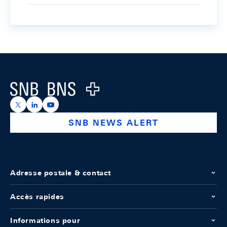
Footer
Logo
https://x.com/snb_bns
https://ch.linkedin.com/company/swiss-national-ba
https://www.youtube.com/@swissnationalbank
SNB NEWS ALERT
Adresse postale & contact
Accès rapides
Informations pour