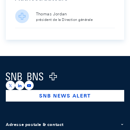
Thomas Jordan
président de la Direction générale
Footer
Logo
https://x.com/snb_bns
https://ch.linkedin.com/company/swiss-national-ba
https://www.youtube.com/@swissnationalbank
SNB NEWS ALERT
Adresse postale & contact