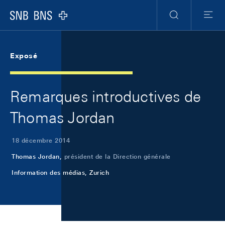
Skip Links Navigation
Header
Meta Navigation
Logo
Recherche
Menu
Exposé
Remarques introductives de
Thomas Jordan
18 décembre 2014
Thomas Jordan,
président de la Direction générale
Information des médias, Zurich