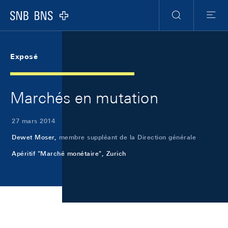
Skip Links Navigation
Header
Meta Navigation
Logo
Recherche
Menu
Exposé
Marchés en mutation
27 mars 2014
Dewet Moser,
membre suppléant de la Direction générale
Apéritif "Marché monétaire", Zurich