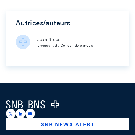
Autrices/auteurs
Jean Studer
président du Conseil de banque
Footer
Logo
https://x.com/snb_bns
https://ch.linkedin.com/company/swiss-national-ba
https://www.youtube.com/@swissnationalbank
SNB NEWS ALERT