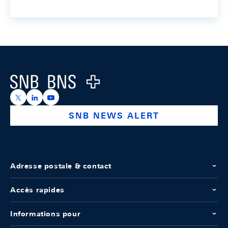
Footer
Logo
https://x.com/snb_bns
https://ch.linkedin.com/company/swiss-national-ba
https://www.youtube.com/@swissnationalbank
SNB NEWS ALERT
Adresse postale & contact
Accès rapides
Informations pour