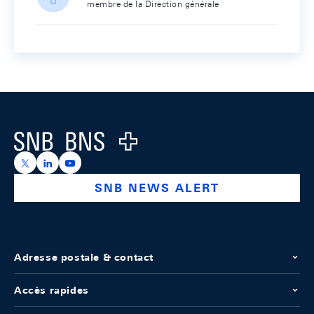
membre de la Direction générale
Footer
Logo
https://x.com/snb_bns
https://ch.linkedin.com/company/swiss-national-ba
https://www.youtube.com/@swissnationalbank
SNB NEWS ALERT
Adresse postale & contact
Accès rapides