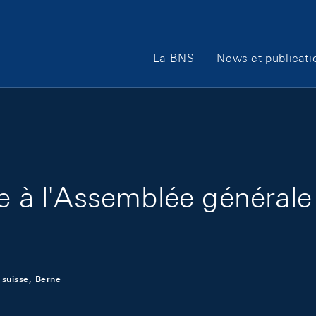
Main Navigation
La BNS
News et publicati
re à l'Assemblée générale
 suisse, Berne