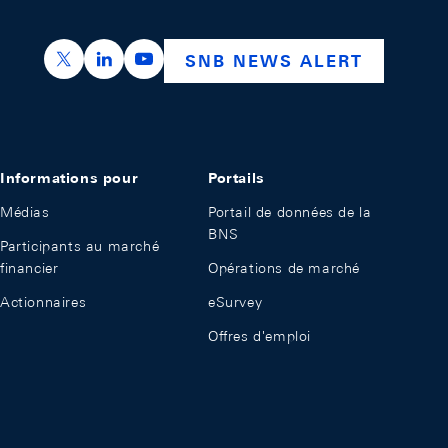
https://x.com/snb_bns
https://ch.linkedin.com/company/swiss-nation
https://www.youtube.com/@swissnation
SNB NEWS ALERT
Informations pour
Portails
Médias
Portail de données de la
BNS
Participants au marché
financier
Opérations de marché
Actionnaires
eSurvey
Offres d'emploi