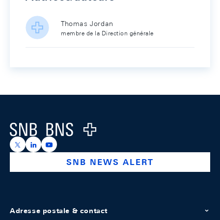
Thomas Jordan
membre de la Direction générale
Footer
Logo
https://x.com/snb_bns
https://ch.linkedin.com/company/swiss-national-ba
https://www.youtube.com/@swissnationalbank
SNB NEWS ALERT
Adresse postale & contact