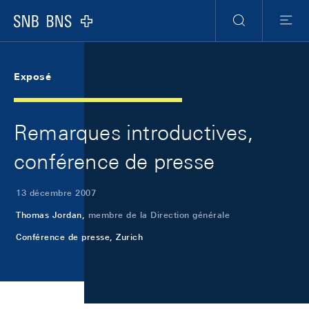
Skip Links Navigation
Header
Meta Navigation
Logo
Recherche
Menu
Exposé
Remarques introductives,
conférence de presse
13 décembre 2007
Thomas Jordan,
membre de la Direction générale
Conférence de presse, Zurich