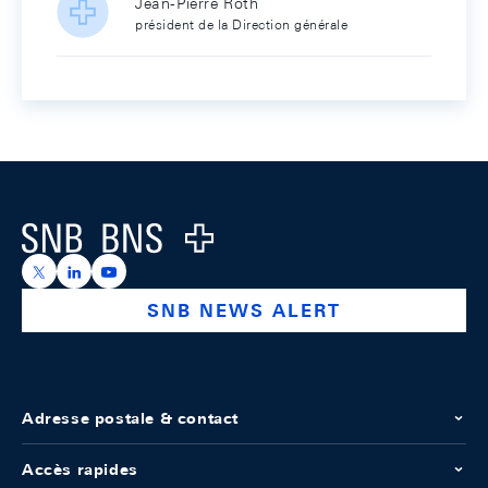
Jean-Pierre Roth
président de la Direction générale
Footer
Logo
https://x.com/snb_bns
https://ch.linkedin.com/company/swiss-national-ba
https://www.youtube.com/@swissnationalbank
SNB NEWS ALERT
Adresse postale & contact
Accès rapides