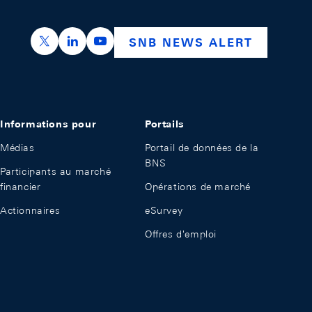
https://x.com/snb_bns
https://ch.linkedin.com/company/swiss-nation
https://www.youtube.com/@swissnation
SNB NEWS ALERT
Informations pour
Portails
Médias
Portail de données de la
BNS
Participants au marché
financier
Opérations de marché
Actionnaires
eSurvey
Offres d'emploi