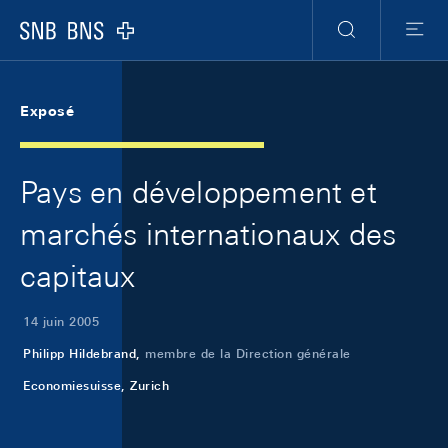
Skip Links Navigation
Header
Meta Navigation
Logo
Recherche
Menu
Exposé
Pays en développement et
marchés internationaux des
capitaux
14 juin 2005
Philipp Hildebrand,
membre de la Direction générale
Economiesuisse, Zurich