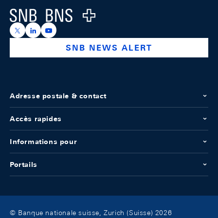
Logo
https://x.com/snb_bns
https://ch.linkedin.com/company/swiss-national-ba
https://www.youtube.com/@swissnationalbank
SNB NEWS ALERT
Adresse postale & contact
Accès rapides
Informations pour
Portails
© Banque nationale suisse, Zurich (Suisse) 2026