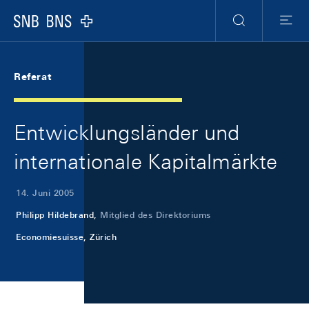
Skip Links Navigation
Header
Meta Navigation
Logo
Suche
Menu
Referat
Entwicklungsländer und
internationale Kapitalmärkte
14. Juni 2005
Philipp Hildebrand,
Mitglied des Direktoriums
Economiesuisse, Zürich