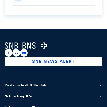
Footer
Logo
https://x.com/snb_bns
https://ch.linkedin.com/company/swiss-national-ba
https://www.youtube.com/@swissnationalbank
SNB NEWS ALERT
Postanschrift & Kontakt
Schnellzugriffe