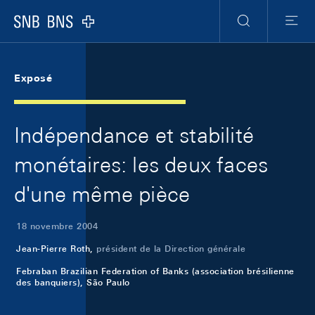
Skip Links Navigation
Header
Meta Navigation
Logo
Recherche
Menu
Exposé
Indépendance et stabilité
monétaires: les deux faces
d'une même pièce
18 novembre 2004
Jean-Pierre Roth,
président de la Direction générale
Febraban Brazilian Federation of Banks (association brésilienne
des banquiers), São Paulo