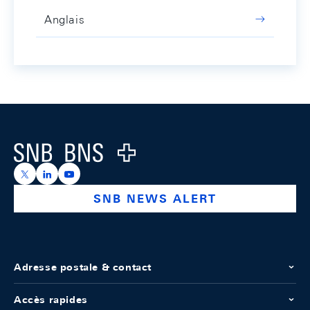
Anglais
Footer
Logo
https://x.com/snb_bns
https://ch.linkedin.com/company/swiss-national-ba
https://www.youtube.com/@swissnationalbank
SNB NEWS ALERT
Adresse postale & contact
Accès rapides